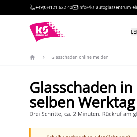
+49(0)4121 622 40
info@ks-autoglaszentrum-e
LE
Glasschaden online melden
Glasschaden in
selben Werktag
Drei Schritte, ca. 2 Minuten. Rückruf am g