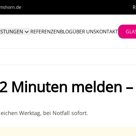
R
lmshorn.de
ISTUNGEN
REFERENZEN
BLOG
ÜBER UNS
KONTAKT
GLA
 2 Minuten melden –
leichen Werktag, bei Notfall sofort.