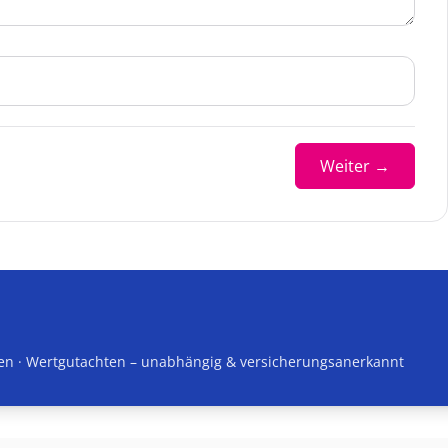
Weiter →
en · Wertgutachten
– unabhängig & versicherungsanerkannt