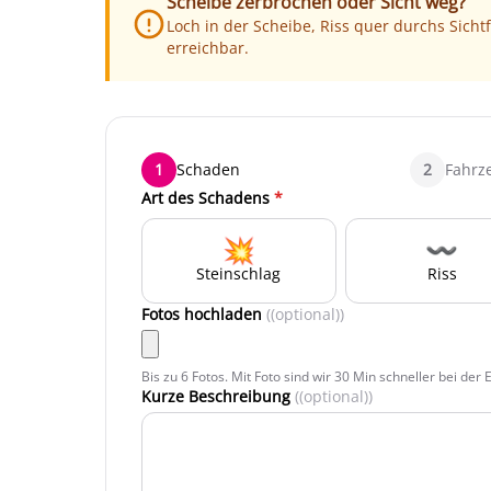
Scheibe zerbrochen oder Sicht weg?
Loch in der Scheibe, Riss quer durchs Sichtf
erreichbar.
1
Schaden
2
Fahrz
Art des Schadens
*
💥
〰️
Steinschlag
Riss
Fotos hochladen
((optional))
Bis zu 6 Fotos. Mit Foto sind wir 30 Min schneller bei der
Kurze Beschreibung
((optional))