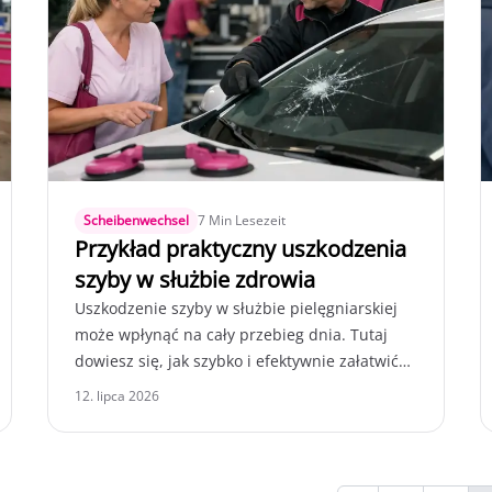
Scheibenwechsel
7 Min Lesezeit
Przykład praktyczny uszkodzenia
szyby w służbie zdrowia
Uszkodzenie szyby w służbie pielęgniarskiej
może wpłynąć na cały przebieg dnia. Tutaj
dowiesz się, jak szybko i efektywnie załatwić
szkody, aby zapewnić mobilność i
12. lipca 2026
bezpieczeństwo.