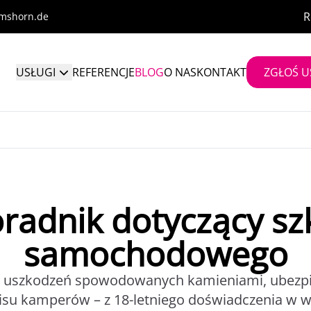
R
lmshorn.de
USŁUGI
REFERENCJE
BLOG
O NAS
KONTAKT
ZGŁOŚ U
radnik dotyczący sz
samochodowego
 uszkodzeń spowodowanych kamieniami, ubezpi
wisu kamperów – z 18-letniego doświadczenia w w