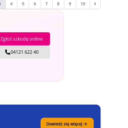
3
4
5
6
7
8
9
10
Zgłoś szkodę online
04121 622 40
Dowiedz się więcej