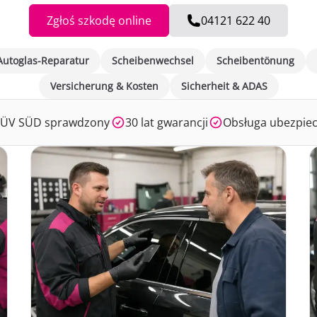
Zgłoś szkodę online
04121 622 40
Autoglas-Reparatur
Scheibenwechsel
Scheibentönung
Versicherung & Kosten
Sicherheit & ADAS
 TÜV SÜD sprawdzony
30 lat gwarancji
Obsługa ubezpiec