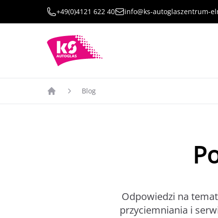
+49(0)4121 622 40
info@ks-autoglaszentrum-e
Blog
Po
Odpowiedzi na temat
przyciemniania i ser