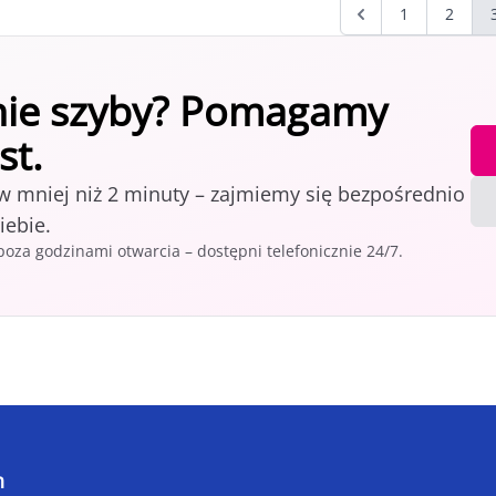
1
2
ie szyby? Pomagamy
st.
w mniej niż 2 minuty – zajmiemy się bezpośrednio
iebie.
za godzinami otwarcia – dostępni telefonicznie 24/7.
n