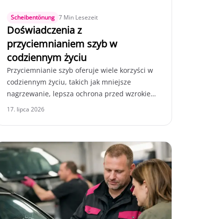
Scheibentönung
7 Min Lesezeit
Doświadczenia z
przyciemnianiem szyb w
codziennym życiu
Przyciemnianie szyb oferuje wiele korzyści w
codziennym życiu, takich jak mniejsze
nagrzewanie, lepsza ochrona przed wzrokiem
i większy komfort. Dowiedz się, jak ta metoda
17. lipca 2026
jest szczególnie korzystna dla rodzin i osób
dojeżdżających do pracy.