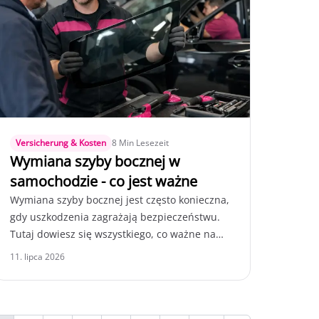
Versicherung & Kosten
8 Min Lesezeit
Wymiana szyby bocznej w
samochodzie - co jest ważne
Wymiana szyby bocznej jest często konieczna,
gdy uszkodzenia zagrażają bezpieczeństwu.
Tutaj dowiesz się wszystkiego, co ważne na
temat przebiegu, kosztów i kwestii
11. lipca 2026
ubezpieczeniowych.