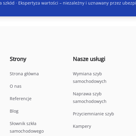
 szkód · Ekspertyza wartości
– niezależny i uznawany przez ubezp
Strony
Nasze usługi
Strona główna
Wymiana szyb
samochodowych
O nas
Naprawa szyb
Referencje
samochodowych
Blog
Przyciemnianie szyb
Słownik szkła
Kampery
samochodowego