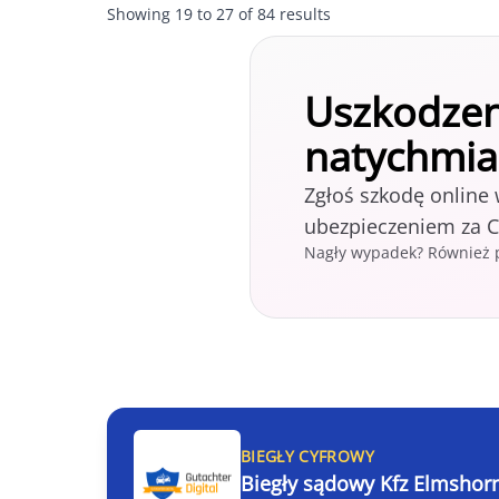
Showing
19
to
27
of
84
results
Uszkodzen
natychmia
Zgłoś szkodę online 
ubezpieczeniem za C
Nagły wypadek? Również po
BIEGŁY CYFROWY
Biegły sądowy Kfz Elmshor