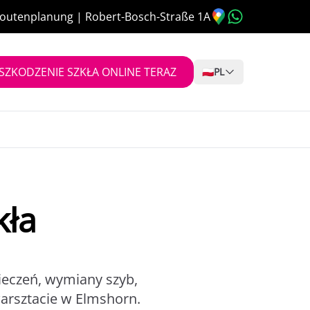
outenplanung | Robert-Bosch-Straße 1A
SZKODZENIE SZKŁA ONLINE TERAZ
🇵🇱
PL
kła
eczeń, wymiany szyb,
arsztacie w Elmshorn.