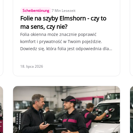
Scheibentönung
7 Min Lesezeit
Folie na szyby Elmshorn - czy to
ma sens, czy nie?
Folia okienna może znacznie poprawić
komfort i prywatność w Twoim pojeździe.
Dowiedz się, która folia jest odpowiednia dla
Twojego auta w Elmshorn i na co zwrócić
uwagę podczas montażu.
18. lipca 2026