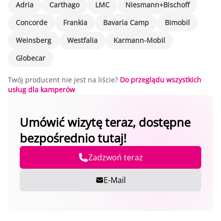
Adria
Carthago
LMC
Niesmann+Bischoff
Concorde
Frankia
Bavaria Camp
Bimobil
Weinsberg
Westfalia
Karmann-Mobil
Globecar
Twój producent nie jest na liście?
Do przeglądu wszystkich
usług dla kamperów
Umówić wizytę teraz, dostępne
bezpośrednio tutaj!
Zadzwoń teraz
E-Mail