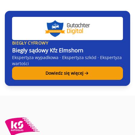
BIEGŁY CYFROWY
Biegły sądowy Kfz Elmshorn
Ekspertyza wypadkowa · Ekspertyza szkód · Ekspertyza
wartości
Dowiedz się więcej