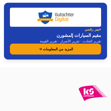
خبير رقمي
مقيم السيارات إلمشورن
تقرير الحادث · تقرير الأضرار · تقرير القيمة
المزيد من المعلومات