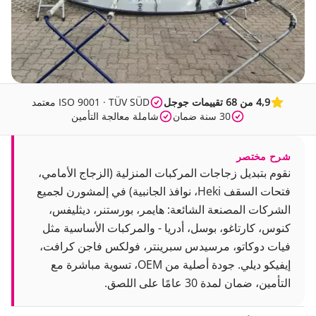
4,9 من 68 تقييمات جوجل
ISO 9001 · TÜV SÜD معتمد
30 سنة ضمان
شاملة معالجة التأمين
شرح مختصر
نقوم بتبديل زجاجات المركبات المنزلية (الزجاج الأمامي،
فتحات السقف Heki، نوافذ الجانبية) في إلمشورن لجميع
الشركات المصنعة الشائعة: هايمر، بورستنر، ديثليفس،
كنوس، كارتاغو، بوسل، أدريا - والمركبات الأساسية مثل
فيات دوكاتو، مرسيدس سبرينتر، فولكس فاجن كرافت،
إيفيكو ديلي. جودة أصلية من OEM، تسوية مباشرة مع
التأمين، ضمان لمدة 30 عامًا على اللصق.