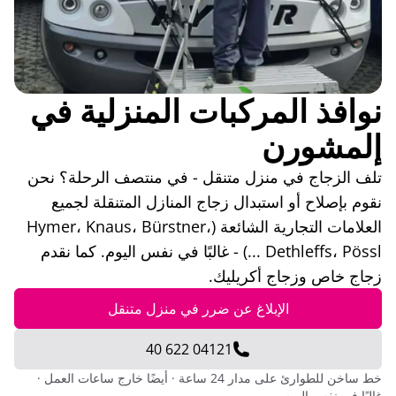
نوافذ المركبات المنزلية في
إلمشورن
تلف الزجاج في منزل متنقل - في منتصف الرحلة؟ نحن
نقوم بإصلاح أو استبدال زجاج المنازل المتنقلة لجميع
العلامات التجارية الشائعة (Hymer، Knaus، Bürstner،
Dethleffs، Pössl ...) - غالبًا في نفس اليوم. كما نقدم
زجاج خاص وزجاج أكريليك.
الإبلاغ عن ضرر في منزل متنقل
04121 622 40
خط ساخن للطوارئ على مدار 24 ساعة · أيضًا خارج ساعات العمل ·
غالبًا في نفس اليوم