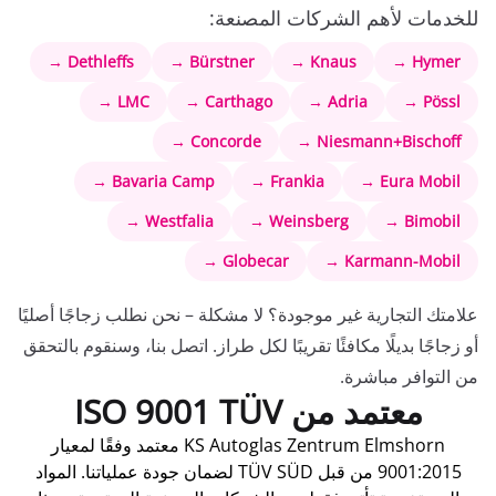
للخدمات لأهم الشركات المصنعة:
Dethleffs →
Bürstner →
Knaus →
Hymer →
LMC →
Carthago →
Adria →
Pössl →
Concorde →
Niesmann+Bischoff →
Bavaria Camp →
Frankia →
Eura Mobil →
Westfalia →
Weinsberg →
Bimobil →
Globecar →
Karmann-Mobil →
علامتك التجارية غير موجودة؟ لا مشكلة – نحن نطلب زجاجًا أصليًا
أو زجاجًا بديلًا مكافئًا تقريبًا لكل طراز. اتصل بنا، وسنقوم بالتحقق
من التوافر مباشرة.
معتمد من ISO 9001 TÜV
KS Autoglas Zentrum Elmshorn معتمد وفقًا لمعيار
9001:2015 من قبل TÜV SÜD لضمان جودة عملياتنا. المواد