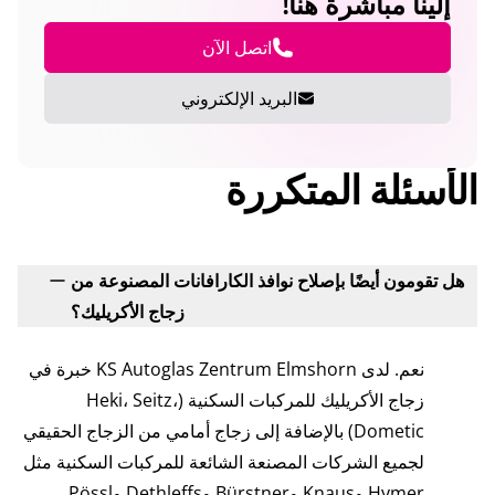
إلينا مباشرة هنا!
اتصل الآن
البريد الإلكتروني
الأسئلة المتكررة
هل تقومون أيضًا بإصلاح نوافذ الكارافانات المصنوعة من
زجاج الأكريليك؟
نعم. لدى KS Autoglas Zentrum Elmshorn خبرة في
زجاج الأكريليك للمركبات السكنية (Heki، Seitz،
Dometic) بالإضافة إلى زجاج أمامي من الزجاج الحقيقي
لجميع الشركات المصنعة الشائعة للمركبات السكنية مثل
Hymer وKnaus وBürstner وDethleffs وPössl