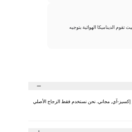
 غالبًا عند حافة الزجاج العلوية، حيث تقوم الديناميكا الهوائية بتوجيه
ع جميع موديلات Hymer الشائعة: ML-T, ML-I, بماسترلاين, ترامب, إكسيز-آي, مجاني. نحن نستخدم فقط الزجاج الأصلي