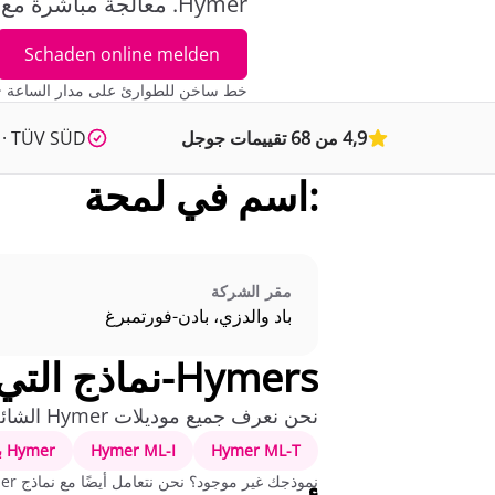
Hymer. معالجة مباشرة مع شركات التأمين، سيارة بديلة مجانية (أوتوماتيكي ويدوي).
Schaden online melden
خط ساخن للطوارئ على مدار الساعة · أ
4,9 من 68 تقييمات جوجل
001 · TÜV SÜD
:اسم في لمحة
مقر الشركة
باد والدزي، بادن-فورتمبرغ
Hymers-نماذج التي نقوم بمعالجتها
نحن نعرف جميع موديلات Hymer الشائعة وخصائص زجاجها.
Hymer ML-T
Hymer ML-I
Hymer بماسترلاين
نموذجك غير موجود؟ نحن نتعامل أيضًا مع نماذج Hymer القديمة والنادرة - اتصل بنا.