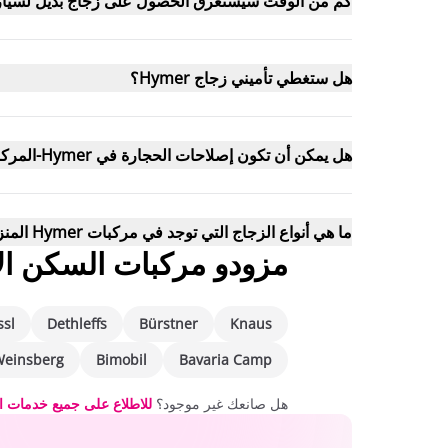
كم من الوقت سيستغرق الحصول على زجاج بديل لسيارتي mer
هل ستغطي تأميني زجاج Hymer؟
هل يمكن أن تكون إصلاحات الحجارة في Hymer-المركبة السكنية أرخص من الاستبدال؟
ما هي أنواع الزجاج التي توجد في مركبات Hymer المنزلية؟
مزودو مركبات السكن ال
ssl
Dethleffs
Bürstner
Knaus
einsberg
Bimobil
Bavaria Camp
هل صانعك غير موجود؟
للاطلاع على جميع خدمات ا