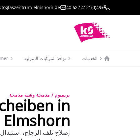
utoglaszentrum-elmshorn.de
+49(0)4121 622 40
الخدمات
نوافذ المركبات المنزلية
mer
بريميوم / مدمجة وشبه مدمجة
heiben in
Elmshorn
إصلاح تلف الزجاج، استبدال 