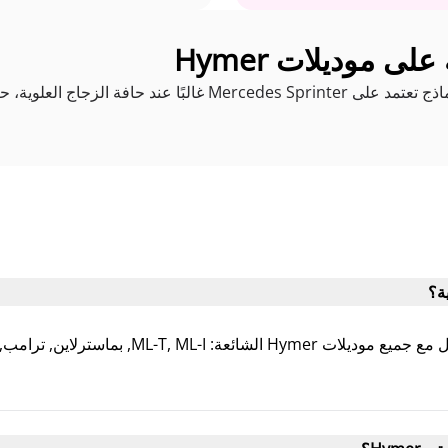
ى موديلات Hymer
تحدث الشقوق الناتجة عن الحجارة في نماذج تعتمد على Mercedes Sprinter
نعم. KS Autoglas Zentrum Elmshorn يتعامل م