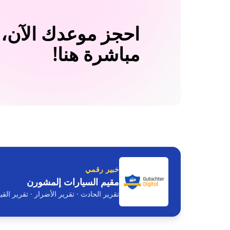
احجز موعدك الآن، ي
مباشرة هنا!
خبير رقمي
مقيم السيارات إلمشورن
تقرير الحادث · تقرير الأضرار · تقرير الق