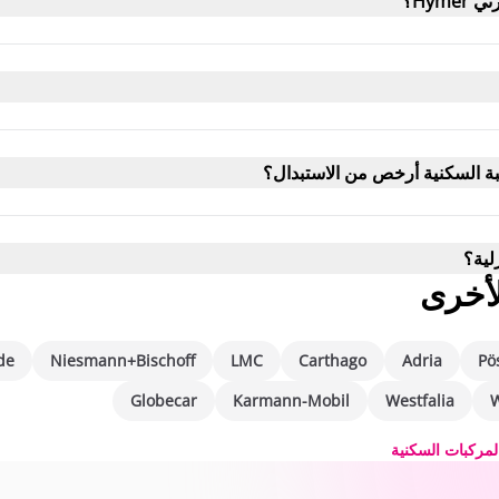
Hy؟
أخرى
de
Niesmann+Bischoff
LMC
Carthago
Adria
Pö
Globecar
Karmann-Mobil
Westfalia
W
لمركبات السكنية