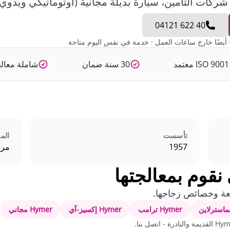
04121 622 40
يضًا خارج ساعات العمل · خدمة في نفس اليوم متاحة
ISO 9 معتمد
30 سنة ضمان
شاملة معالج
تأسست
الم
1957
مرس
Hymer ترامب
Hymer إكسيز-آي
Hymer مجاني