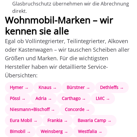
Glasbruchschutz übernehmen wir die Abrechnung
direkt.
Wohnmobil-Marken – wir
kennen sie alle
Egal ob Vollintegrierter, Teilintegrierter, Alkoven
oder Kastenwagen – wir tauschen Scheiben aller
Größen und Marken. Für die wichtigsten
Hersteller haben wir detaillierte Service-
Übersichten:
Hymer →
Knaus →
Bürstner →
Dethleffs →
Pössl →
Adria →
Carthago →
LMC →
Niesmann+Bischoff →
Concorde →
Eura Mobil →
Frankia →
Bavaria Camp →
Bimobil →
Weinsberg →
Westfalia →