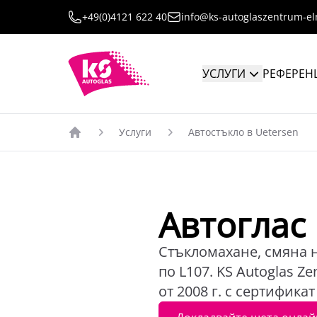
+49(0)4121 622 40
info@ks-autoglaszentrum-e
УСЛУГИ
РЕФЕРЕН
Услуги
Автостъкло в Uetersen
Автоглас
Стъкломахане, смяна н
по L107. KS Autoglas 
от 2008 г. с сертифика