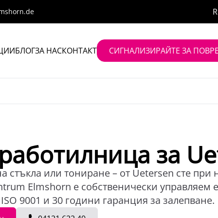
R
lmshorn.de
ЦИИ
БЛОГ
ЗА НАС
КОНТАКТ
СИГНАЛИЗИРАЙТЕ ЗА ПОВРЕ
 работилница за Ue
а стъкла или тониране – от Uetersen сте при 
Zentrum Elmshorn е собственически управляем 
т ISO 9001 и 30 години гаранция за залепване.