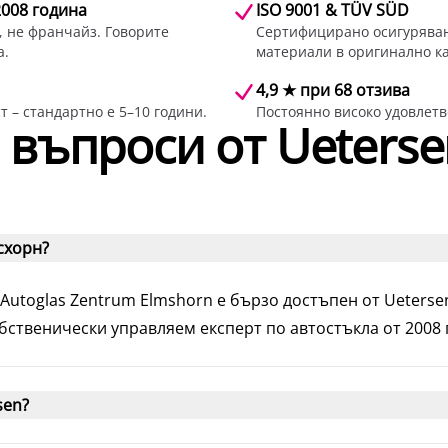
2008 година
ISO 9001 & TÜV SÜD
 не франчайз. Говорите
Сертифицирано осигуряван
а.
материали в оригинално ка
4,9 ★ при 68 отзива
 – стандартно е 5–10 години.
Постоянно високо удовлетв
 въпроси от Ueterse
схорн?
S Autoglas Zentrum Elmshorn е бързо достъпен от Ueters
бственически управляем експерт по автостъкла от 2008 г.
sen?