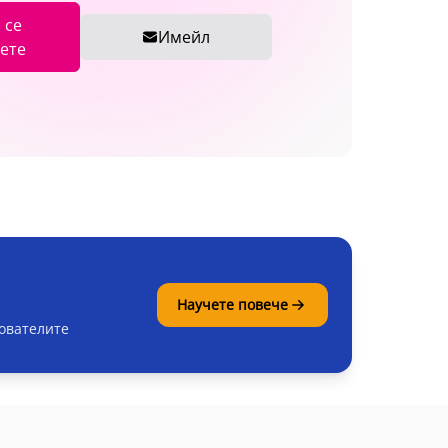
 се
Имейл
ете
Научете повече
хователите