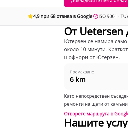
Докладвайте щета онлай
4,9 при 68 отзива в Google
ISO 9001 · T
От Uetersen
Ютерзен се намира само н
около 10 минути. Кратко
шофьори от Ютерзен.
Премахване
6 km
Като непосредствен съседен
ремонти на щети от камъни 
Отворете маршрута в Googl
Нашите услуг