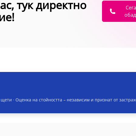
ас, тук директно
Сега
ие!
обад
 щети · Оценка на стойността
– независим и признат от застра