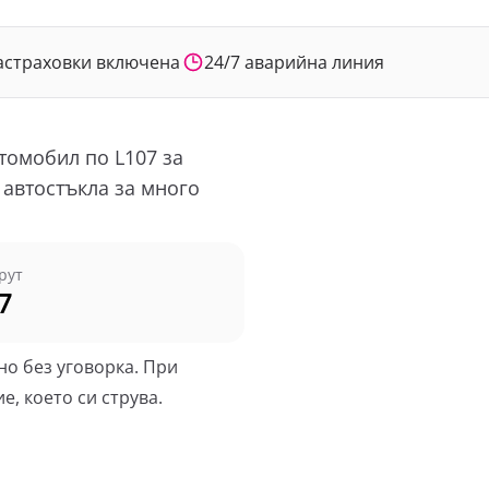
астраховки включена
24/7 аварийна линия
томобил по L107 за
 автостъкла за много
рут
7
но без уговорка. При
, което си струва.