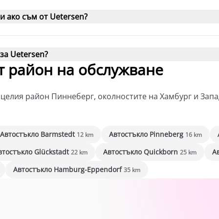
и ако съм от Uetersen?
за Uetersen?
 район на обслужване
целия район Пиннеберг, околностите на Хамбург и Запа
Автостъкло Barmstedt
Автостъкло Pinneberg
12 km
16 km
втостъкло Glückstadt
Автостъкло Quickborn
А
22 km
25 km
Автостъкло Hamburg-Eppendorf
35 km