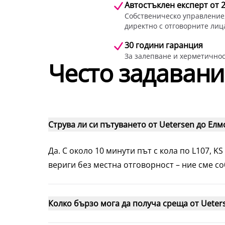
Автостъклен експерт от 
Собственическо управление,
директно с отговорните лиц
30 години гаранция
За залепване и херметичност
Често задавани
Струва ли си пътуването от Uetersen до Елм
Да. С около 10 минути път с кола по L107, K
вериги без местна отговорност – ние сме со
Колко бързо мога да получа среща от Ueter