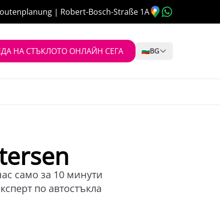
outenplanung | Robert-Bosch-Straße 1A
ДА НА СТЪКЛОТО ОНЛАЙН СЕГА
🇧🇬
BG
tersen
нас само за 10 минути
експерт по автостъкла