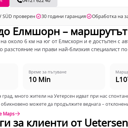
н
04121 622 40
ÜV SÜD проверен
30 години гаранция
Обработка на з
 до Елмшорн – маршрутът
а около 6 км на юг от Елмсхорн и е достъпен с ав
то разстояние ни прави най-близкия специалист по
Време за пътуване
Марш
10 Min
L10
 град, много жители на Уетерсен идват при нас спонтан
обикновено можете да продължите веднага – отклонение
e Maps
и за клиенти от Uetersen