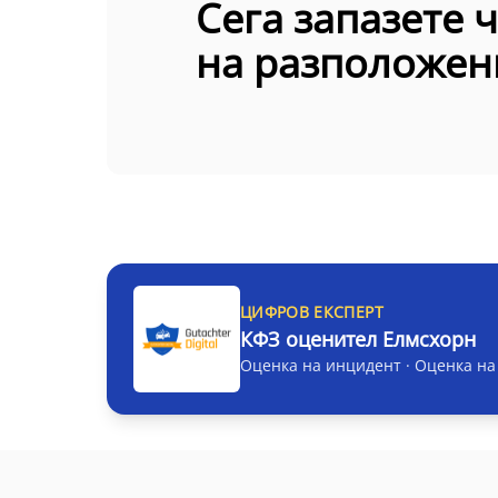
Сега запазете ч
на разположен
ЦИФРОВ ЕКСПЕРТ
КФЗ оценител Елмсхорн
Оценка на инцидент · Оценка на