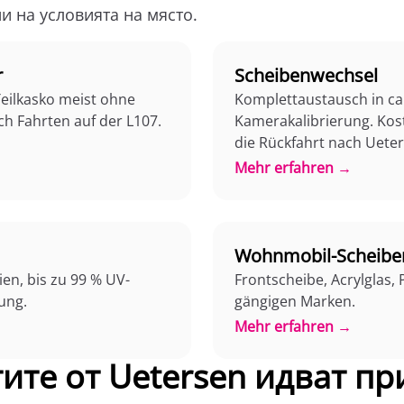
и на условията на място.
r
Scheibenwechsel
Teilkasko meist ohne
Komplettaustausch in ca.
ach Fahrten auf der L107.
Kamerakalibrierung. Kost
die Rückfahrt nach Ueter
Mehr erfahren →
Wohnmobil-Scheibe
ien, bis zu 99 % UV-
Frontscheibe, Acrylglas,
ung.
gängigen Marken.
Mehr erfahren →
ите от Uetersen идват пр