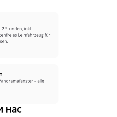
 2 Stunden, inkl.
enfreies Leihfahrzeug für
sen.
n
 Panoramafenster – alle
и нас