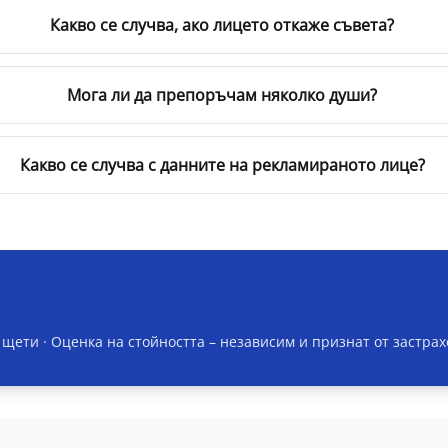
Какво се случва, ако лицето откаже съвета?
Мога ли да препоръчам няколко души?
Какво се случва с данните на рекламираното лице?
 щети · Оценка на стойността
– независим и признат от застра