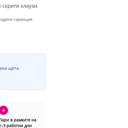
 скрити клаузи.
0 години гаранция
вена щета,
4
Пари в рамките на
1–3 работни дни