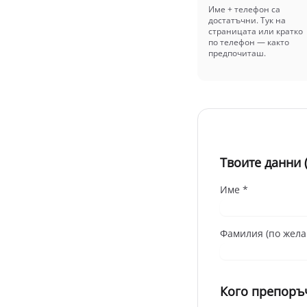
Име + телефон са
достатъчни. Тук на
страницата или кратко
по телефон — както
предпочиташ.
Твоите данни 
Име *
Фамилия (по жела
Кого препоръч