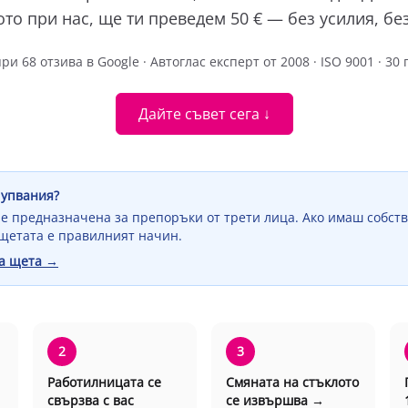
то при нас, ще ти преведем 50 € — без усилия, без
при 68 отзива в Google · Автоглас експерт от 2008 · ISO 9001 · 3
Дайте съвет сега ↓
чупвания?
е предназначена за препоръки от трети лица. Ако имаш собст
 щетата е правилният начин.
за щета →
2
3
Работилницата се
Смяната на стъклото
свързва с вас
се извършва →