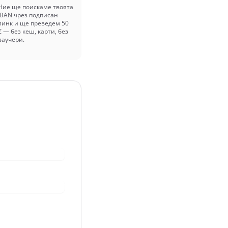
Ние ще поискаме твоята
IBAN чрез подписан
линк и ще преведем 50
€ — без кеш, карти, без
ваучери.