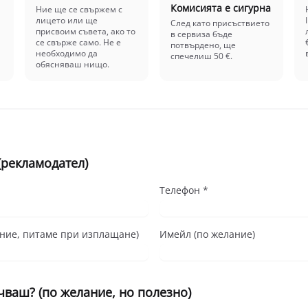
Комисията е сигурна
Ние ще се свържем с
лицето или ще
След като присъствието
присвоим съвета, ако то
в сервиза бъде
се свърже само. Не е
потвърдено, ще
необходимо да
спечелиш 50 €.
обясняваш нищо.
(рекламодател)
Телефон *
ние, питаме при изплащане)
Имейл (по желание)
ваш? (по желание, но полезно)