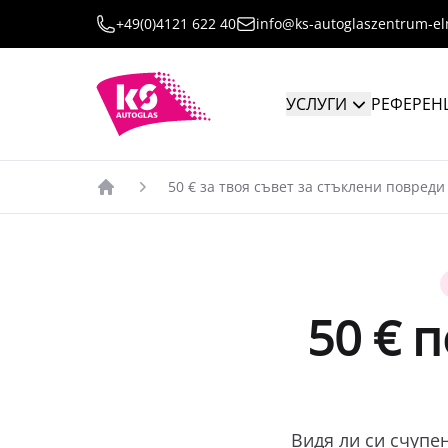
+49(0)4121 622 40
info@ks-autoglaszentrum-e
УСЛУГИ
РЕФЕРЕН
50 € за твоя съвет за стъклени повреди
50 € 
Видя ли си счупен