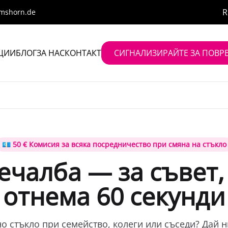
R
lmshorn.de
ЦИИ
БЛОГ
ЗА НАС
КОНТАКТ
СИГНАЛИЗИРАЙТЕ ЗА ПОВРЕ
💶 50 € Комисия за всяка посредничество при смяна на стъкло
печалба — за съвет,
отнема 60 секунди
о стъкло при семейство, колеги или съседи? Дай н