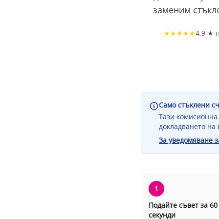
заменим стъкло
★★★★★
4,9 ★ 
Само стъклени с
Тази комисионна 
докладването на
За уведомяване 
1
Подайте съвет за 60
секунди