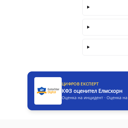
ЦИФРОВ ЕКСПЕРТ
КФЗ оценител Елмсхорн
Оценка на инцидент · Оценка на