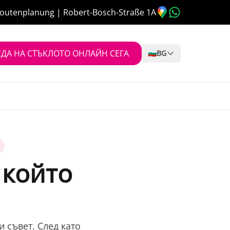
outenplanung | Robert-Bosch-Straße 1A
ДА НА СТЪКЛОТО ОНЛАЙН СЕГА
🇧🇬
BG
 който
и съвет. След като