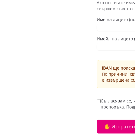
Ако посочите име
свържем съвета с
Име на лицето (п
Имейл на лицето (
IBAN ще поиска
По причини, св
е извършена см
Съгласявам се, 
препоръка. Под
✋ Изпратете