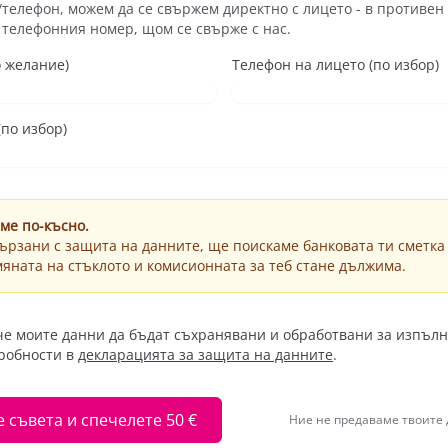
/телефон, можем да се свържем директно с лицето - в противен
 телефонния номер, щом се свърже с нас.
о желание)
Телефон на лицето (по избор)
по избор)
ме по-късно.
ързани с защита на данните, ще поискаме банковата ти сметка 
яната на стъклото и комисионната за теб стане дължима.
че моите данни да бъдат съхранявани и обработвани за изпълн
робности в
декларацията за защита на данните
.
 съвета и спечелете 50 €
Ние не предаваме твоите 