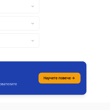
Научете повече
хователите