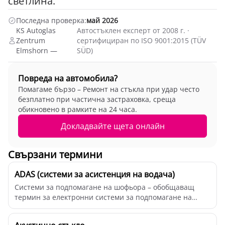
светлина.
Последна проверка:
май 2026
KS Autoglas
Автостъклен експерт от 2008 г. ·
Zentrum
сертифициран по ISO 9001:2015 (TÜV
Elmshorn —
SÜD)
Повреда на автомобила?
Помагаме бързо – Ремонт на стъкла при удар често
безплатно при частична застраховка, среща
обикновено в рамките на 24 часа.
Докладвайте щета онлайн
Свързани термини
ADAS (системи за асистенция на водача)
Системи за подпомагане на шофьора – обобщаващ
термин за електронни системи за подпомагане на
шофьора...