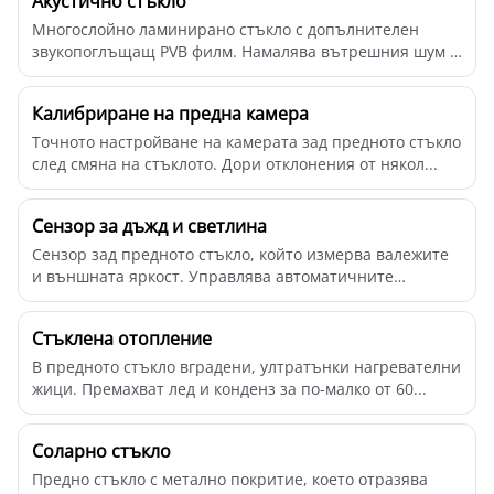
Акустично стъкло
Многослойно ламинирано стъкло с допълнителен
звукопоглъщащ PVB филм. Намалява вътрешния шум с
до 6 d...
Калибриране на предна камера
Точното настройване на камерата зад предното стъкло
след смяна на стъклото. Дори отклонения от някол...
Сензор за дъжд и светлина
Сензор зад предното стъкло, който измерва валежите
и външната яркост. Управлява автоматичните
чистач...
Стъклена отопление
В предното стъкло вградени, ултратънки нагревателни
жици. Премахват лед и конденз за по-малко от 60...
Соларно стъкло
Предно стъкло с метално покритие, което отразява