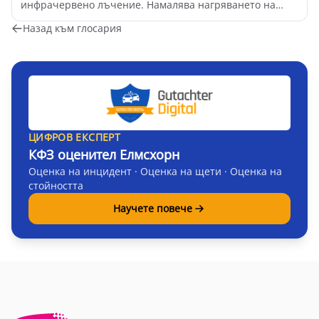
инфрачервено лъчение. Намалява нагряването на
интер...
Назад към глосария
ЦИФРОВ ЕКСПЕРТ
КФЗ оценител Елмсхорн
Оценка на инцидент · Оценка на щети · Оценка на
стойността
Научете повече