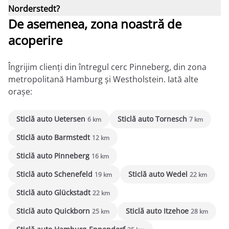
Norderstedt?
De asemenea, zona noastră de
acoperire
Îngrijim clienți din întregul cerc Pinneberg, din zona
metropolitană Hamburg și Westholstein. Iată alte
orașe:
Sticlă auto Uetersen
Sticlă auto Tornesch
6 km
7 km
Sticlă auto Barmstedt
12 km
Sticlă auto Pinneberg
16 km
Sticlă auto Schenefeld
Sticlă auto Wedel
19 km
22 km
Sticlă auto Glückstadt
22 km
Sticlă auto Quickborn
Sticlă auto Itzehoe
25 km
28 km