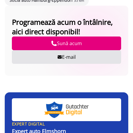
Sticlă auto Hamburg-Eppendorf
35 km
Programează acum o întâlnire,
aici direct disponibil!
Sună acum
E-mail
EXPERT DIGITAL
Expert auto Elmshorn