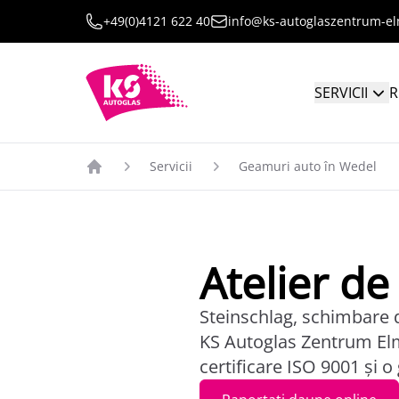
+49(0)4121 622 40
info@ks-autoglaszentrum-e
SERVICII
R
Servicii
Geamuri auto în Wedel
Atelier de
Steinschlag, schimbare d
KS Autoglas Zentrum Elm
certificare ISO 9001 și o