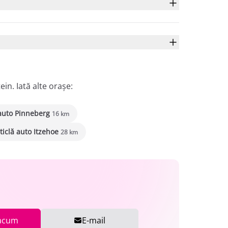
in. Iată alte orașe:
 auto Pinneberg
16 km
ticlă auto Itzehoe
28 km
acum
E-mail