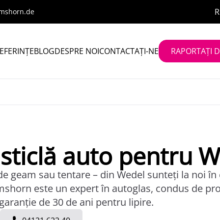
R
lmshorn.de
EFERINȚE
BLOG
DESPRE NOI
CONTACTAȚI-NE
RAPORTAȚI D
 sticlă auto pentru 
e geam sau tentare – din Wedel sunteți la noi în
shorn este un expert în autoglas, condus de prop
 garanție de 30 de ani pentru lipire.