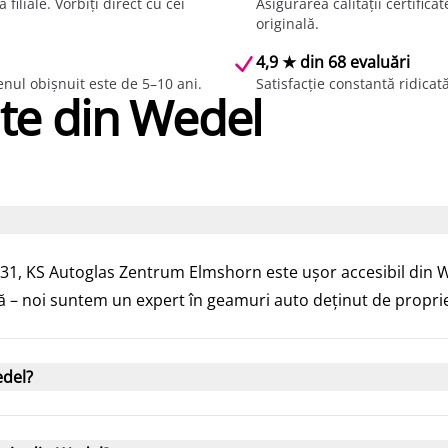
iliale. Vorbiți direct cu cei
Asigurarea calității certificat
originală.
4,9 ★ din 68 evaluări
menul obișnuit este de 5–10 ani.
Satisfacție constantă ridicată
nte din Wedel
1, KS Autoglas Zentrum Elmshorn este ușor accesibil din We
ă – noi suntem un expert în geamuri auto deținut de propriet
edel?