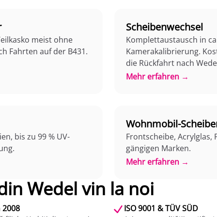
r
Scheibenwechsel
Teilkasko meist ohne
Komplettaustausch in ca.
ach Fahrten auf der B431.
Kamerakalibrierung. Kost
die Rückfahrt nach Wede
Mehr erfahren →
Wohnmobil-Scheibe
ien, bis zu 99 % UV-
Frontscheibe, Acrylglas,
ung.
gängigen Marken.
Mehr erfahren →
 din Wedel vin la noi
n 2008
ISO 9001 & TÜV SÜD