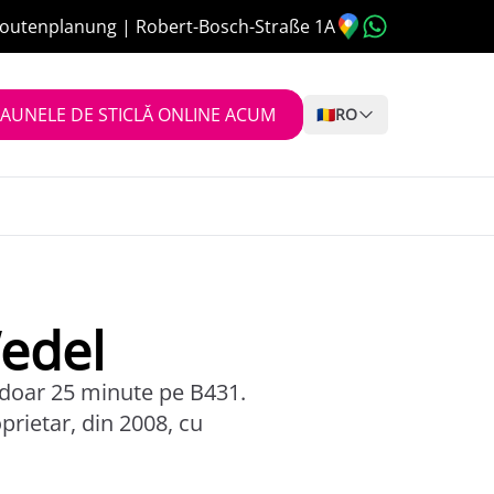
outenplanung | Robert-Bosch-Straße 1A
AUNELE DE STICLĂ ONLINE ACUM
🇷🇴
RO
Wedel
 doar 25 minute pe B431.
rietar, din 2008, cu