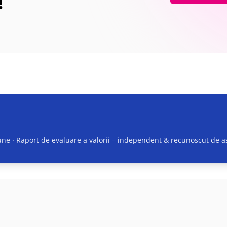
!
ne · Raport de evaluare a valorii
– independent & recunoscut de as