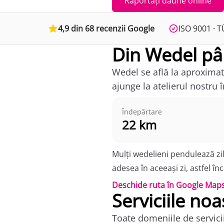
Raportați daune online
4,9 din 68 recenzii Google
ISO 9001 · T
Din Wedel pân
Wedel se află la aproximat
ajunge la atelierul nostru
Îndepărtare
22 km
Mulți wedelieni pendulează zi
adesea în aceeași zi, astfel în
Deschide ruta în Google Map
Serviciile noa
Toate domeniile de servicii 