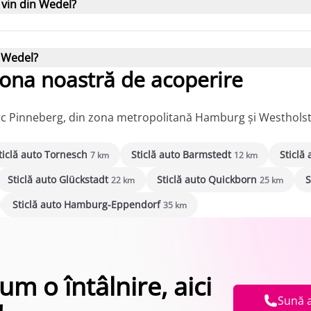
 vin din Wedel?
u Wedel?
ona noastră de acoperire
cerc Pinneberg, din zona metropolitană Hamburg și Westholste
ticlă auto Tornesch
Sticlă auto Barmstedt
Sticlă
7 km
12 km
Sticlă auto Glückstadt
Sticlă auto Quickborn
S
22 km
25 km
Sticlă auto Hamburg-Eppendorf
35 km
 o întâlnire, aici
Sună 