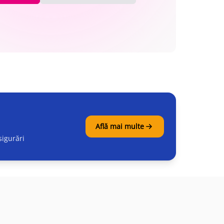
Află mai multe
igurări