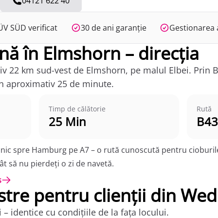
04121 622 40
ÜV SÜD verificat
30 de ani garanție
Gestionarea a
ă în Elmshorn – direcția
iv 22 km sud-vest de Elmshorn, pe malul Elbei. Prin B
 în aproximativ 25 de minute.
Timp de călătorie
Rută
25 Min
B43
lnic spre Hamburg pe A7 – o rută cunoscută pentru cioburile
cât să nu pierdeți o zi de navetă.
s
stre pentru clienții din Wed
– identice cu condițiile de la fața locului.