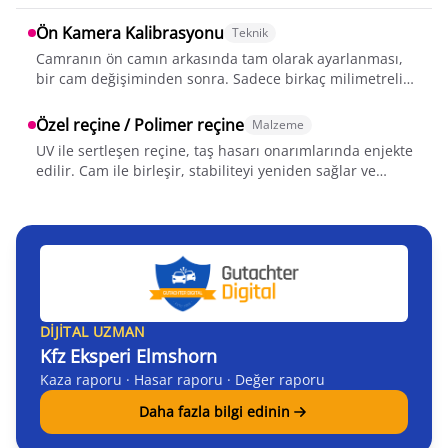
Ön Kamera Kalibrasyonu
Teknik
Camranın ön camın arkasında tam olarak ayarlanması,
bir cam değişiminden sonra. Sadece birkaç milimetrelik
sapmalar, şerit takip ve acil fre...
Özel reçine / Polimer reçine
Malzeme
UV ile sertleşen reçine, taş hasarı onarımlarında enjekte
edilir. Cam ile birleşir, stabiliteyi yeniden sağlar ve
hasarı görsel olarak nered...
DIJITAL UZMAN
Kfz Eksperi Elmshorn
Kaza raporu · Hasar raporu · Değer raporu
Daha fazla bilgi edinin