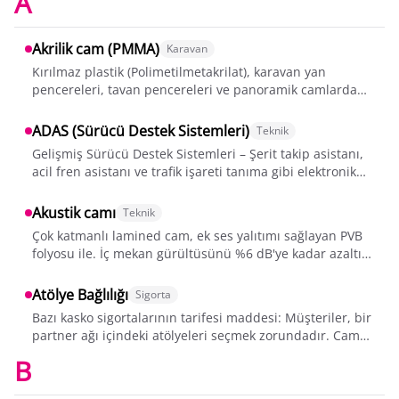
A
Akrilik cam (PMMA)
Karavan
Kırılmaz plastik (Polimetilmetakrilat), karavan yan
pencereleri, tavan pencereleri ve panoramik camlardan
üretilmiştir. Gerçek camdan daha h...
ADAS (Sürücü Destek Sistemleri)
Teknik
Gelişmiş Sürücü Destek Sistemleri – Şerit takip asistanı,
acil fren asistanı ve trafik işareti tanıma gibi elektronik
sürücü destek sistemle...
Akustik camı
Teknik
Çok katmanlı lamined cam, ek ses yalıtımı sağlayan PVB
folyosu ile. İç mekan gürültüsünü %6 dB'ye kadar azaltır.
Değişim sırasında aynı spes...
Atölye Bağlılığı
Sigorta
Bazı kasko sigortalarının tarifesi maddesi: Müşteriler, bir
partner ağı içindeki atölyeleri seçmek zorundadır. Cam
hasarlarında bu bağlılık...
B