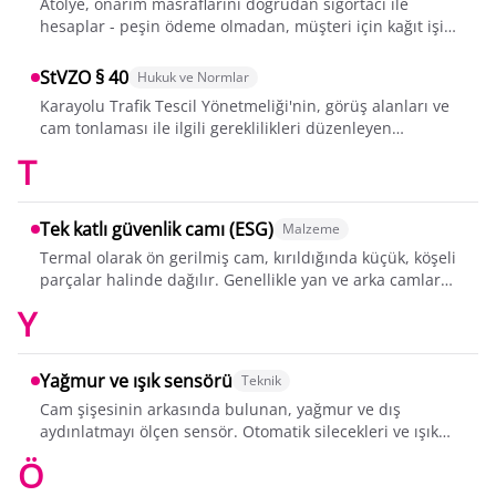
Atölye, onarım masraflarını doğrudan sigortacı ile
hesaplar - peşin ödeme olmadan, müşteri için kağıt işi
olmadan. KS Autoglas, sigorta hasa...
StVZO § 40
Hukuk ve Normlar
Karayolu Trafik Tescil Yönetmeliği'nin, görüş alanları ve
cam tonlaması ile ilgili gereklilikleri düzenleyen
paragrafı. İhlaller, aracın tra...
T
Tek katlı güvenlik camı (ESG)
Malzeme
Termal olarak ön gerilmiş cam, kırıldığında küçük, köşeli
parçalar halinde dağılır. Genellikle yan ve arka camlar
için kullanılır. Onarım mü...
Y
Yağmur ve ışık sensörü
Teknik
Cam şişesinin arkasında bulunan, yağmur ve dış
aydınlatmayı ölçen sensör. Otomatik silecekleri ve ışık
otomatiğini kontrol eder. Cam değişim...
Ö