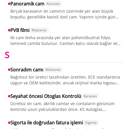
Panoramik cam
Karavan
Birçok karavanın ön camının üzerinde yer alan büyük
boyutlu, genellikle kavisli özel cam. Yapının içinde gün
ışığı sağlar, ancak temin edilm...
PVB filmi
Malzeme
İki cam levha arasında yer alan polivinilbutiral folyo,
lamined camda bulunur. Camları kalıcı olarak bağlar ve
hasar durumunda cam parçaları...
S
Sonradım camı
Malzeme
Bağımsız bir üretici tarafından üretilen, ECE standardına
uygun ve OEM kalitesinde, ancak orijinal marka logosu
olmadan üretilen yedek cam....
Seyahat öncesi Otoglas Kontrolü
Karavan
Ücretsiz ön cam, akrilik camlar ve contaların görünüm
kontrolü uzun yolculuklardan önce. KS Autoglas,
karavanlar için bu kontrolü sunarak ta...
Sigorta ile doğrudan fatura işlemi
Sigorta