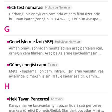
ECE test numarası
Hukuk ve Normlar
Herhangi bir onaylı oto camında ve cam filmi üzerinde
bulunan işaret (örneğin, "E1 43R-..."). Ürünün Avrupa
güvenlik standartlarına uygun ol...
G
Genel İşletme İzni (ABE)
Hukuk ve Normlar
Alman onayı, sonradan monte edilen araç parçaları için,
örneğin cam filmleri. Araç belgelerine kaydedilmesini
içerir. Araçta bulundurulması...
Güneş enerjisi camı
Teknik
Metalik kaplamalı ön cam, infraruj ışınlarını yansıtır. Yaz
aylarında iç mekan ısısını %15'e kadar azaltır. Camın
mavi veya yeşil bir parılt...
H
Heki Tavan Penceresi
Karavan
Karavanlar ve karavanlar için pazar lideri çatı penceresi
markası (üretici Dometic/Seitz). Standart boyutlar Mini-