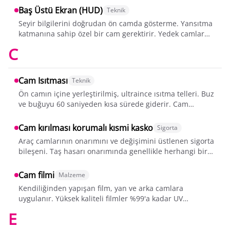
Baş Üstü Ekran (HUD)
Teknik
Seyir bilgilerini doğrudan ön camda gösterme. Yansıtma
katmanına sahip özel bir cam gerektirir. Yedek camlar
tam olarak HUD uyumlu olmalıdır...
C
Cam Isıtması
Teknik
Ön camın içine yerleştirilmiş, ultraince ısıtma telleri. Buz
ve buğuyu 60 saniyeden kısa sürede giderir. Cam
değişimi sırasında elektrik bağ...
Cam kırılması korumalı kısmi kasko
Sigorta
Araç camlarının onarımını ve değişimini üstlenen sigorta
bileşeni. Taş hasarı onarımında genellikle herhangi bir
muafiyet uygulanmaz, tam de...
Cam filmi
Malzeme
Kendiliğinden yapışan film, yan ve arka camlara
uygulanır. Yüksek kaliteli filmler %99'a kadar UV
koruması ve %60 ısı engelleme sağlar. Zoru...
E