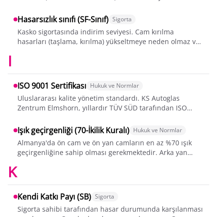
Heki, Heki 2, Heki 3 ve He...
Hasarsızlık sınıfı (SF-Sınıf)
Sigorta
Kasko sigortasında indirim seviyesi. Cam kırılma
hasarları (taşlama, kırılma) yükseltmeye neden olmaz ve
herhangi bir SF sınıfı maliyeti yok...
I
ISO 9001 Sertifikası
Hukuk ve Normlar
Uluslararası kalite yönetim standardı. KS Autoglas
Zentrum Elmshorn, yıllardır TÜV SÜD tarafından ISO
9001:2015 sertifikasına sahiptir - bu,...
Işık geçirgenliği (70-İkilik Kuralı)
Hukuk ve Normlar
Almanya'da ön cam ve ön yan camların en az %70 ışık
geçirgenliğine sahip olması gerekmektedir. Arka yan
camlar ve arka cam ise serbestçe - t...
K
Kendi Katkı Payı (SB)
Sigorta
Sigorta sahibi tarafından hasar durumunda karşılanması