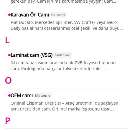
gereken pay. Cam kırılma korumasında yaygın: Cam
değişiminde 150 €, genellikle sadece...
Karavan Ön Camı
Karavan
Fiat Ducato, Mercedes Sprinter, VW Crafter veya Iveco
Daily baz alınarak tasarlanmış özel şekilli ve daha büyük
boyutlu ön camlar. Genellikl...
L
Laminat cam (VSG)
Malzeme
İki cam tabakasının arasında bir PVB folyosu bulunan
cam. Kırıldığında parçalar folyo üzerinde kalır –
Almanya'daki ön camlar için standart.
O
OEM camı
Malzeme
Orijinal Ekipman Üreticisi – Araç üretimini de sağlayan
aynı üreticiden cam. Orijinal marka logosunu taşır.
Maksimum uyum ve garanti uygunlu...
P