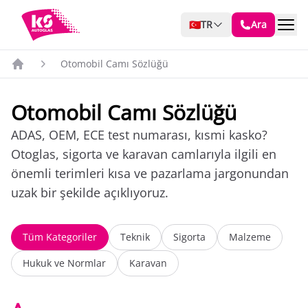
🇹🇷
TR
Ara
Otomobil Camı Sözlüğü
Otomobil Camı Sözlüğü
ADAS, OEM, ECE test numarası, kısmi kasko?
Otoglas, sigorta ve karavan camlarıyla ilgili en
önemli terimleri kısa ve pazarlama jargonundan
uzak bir şekilde açıklıyoruz.
Tüm Kategoriler
Teknik
Sigorta
Malzeme
Hukuk ve Normlar
Karavan