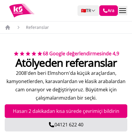
🇹🇷
TR
Ara
Referanslar
Ana Sayfa
68 Google değerlendirmesinde 4,9
Atölyeden referanslar
2008'den beri Elmshorn'da küçük araçlardan,
kamyonetlerden, karavanlardan ve klasik arabalardan
cam onarıyor ve değiştiriyoruz. Büyütmek için
çalışmalarımızdan bir seçki.
Hasarı 2 dakikadan kısa sürede çevrimiçi bildirin
04121 622 40