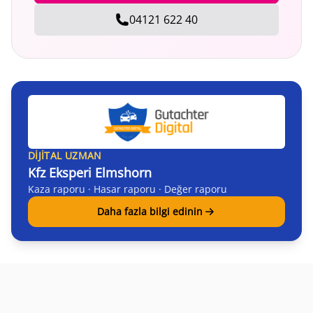
04121 622 40
DIJITAL UZMAN
Kfz Eksperi Elmshorn
Kaza raporu · Hasar raporu · Değer raporu
Daha fazla bilgi edinin