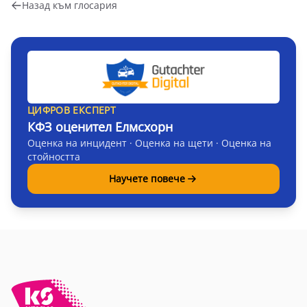
Назад към глосария
ЦИФРОВ ЕКСПЕРТ
КФЗ оценител Елмсхорн
Оценка на инцидент · Оценка на щети · Оценка на
стойността
Научете повече