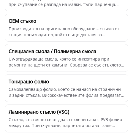
при счупване се разпада на малки, тъпи парченца.
Оби...
OEM стъкло
Производител на оригинално оборудване – стъкло от
същия производител, който също доставя за
производ...
Специална смола / Полимерна смола
UV-втвърдяваща смола, която се инжектира при
ремонти на щети от камъни. Свързва се със стъклото,
въз...
Тониращо фолио
Самозалепващо фолио, което се нанася на странични
и задни стъкла. Висококачествените фолиа предлагат...
Ламинирано стъкло (VSG)
Стъкло, състоящо се от два стъклени слоя с PVB фолио
между тях. При счупване, парчетата остават зале...