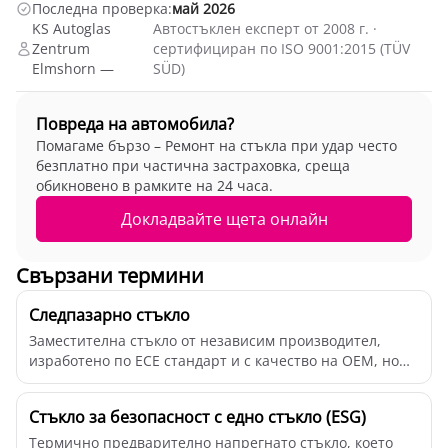
Последна проверка:
май 2026
KS Autoglas
Автостъклен експерт от 2008 г. ·
Zentrum
сертифициран по ISO 9001:2015 (TÜV
Elmshorn —
SÜD)
Повреда на автомобила?
Помагаме бързо – Ремонт на стъкла при удар често
безплатно при частична застраховка, среща
обикновено в рамките на 24 часа.
Докладвайте щета онлайн
Свързани термини
Следпазарно стъкло
Заместителна стъкло от независим производител,
изработено по ECE стандарт и с качество на OEM, но
бе...
Стъкло за безопасност с едно стъкло (ESG)
Термично предварително напрегнато стъкло, което