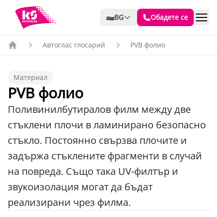
🇧🇬
BG
Обадете се
Автоглас глосарий
PVB фолио
Материал
PVB фолио
Поливинилбутиралов филм между две
стъклени плочи в ламинирано безопасно
стъкло. Постоянно свързва плочите и
задържа стъклените фрагменти в случай
на повреда. Също така UV-филтър и
звукоизолация могат да бъдат
реализирани чрез филма.