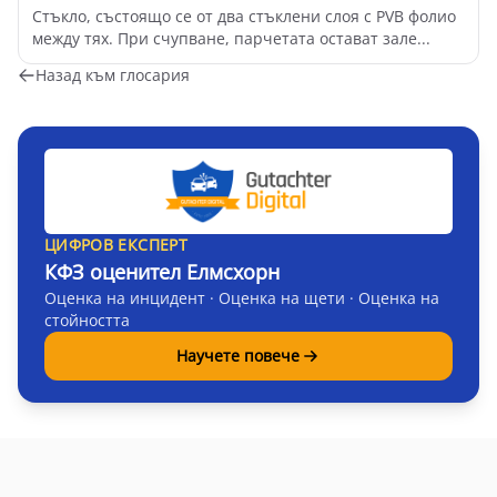
Стъкло, състоящо се от два стъклени слоя с PVB фолио
между тях. При счупване, парчетата остават зале...
Назад към глосария
ЦИФРОВ ЕКСПЕРТ
КФЗ оценител Елмсхорн
Оценка на инцидент · Оценка на щети · Оценка на
стойността
Научете повече