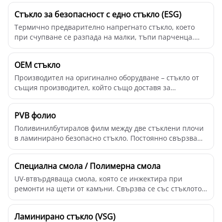
Стъкло за безопасност с едно стъкло (ESG)
Термично предварително напрегнато стъкло, което
при счупване се разпада на малки, тъпи парченца.
Оби...
OEM стъкло
Производител на оригинално оборудване – стъкло от
същия производител, който също доставя за
производ...
PVB фолио
Поливинилбутиралов филм между две стъклени плочи
в ламинирано безопасно стъкло. Постоянно свързва
пл...
Специална смола / Полимерна смола
UV-втвърдяваща смола, която се инжектира при
ремонти на щети от камъни. Свързва се със стъклото,
въз...
Ламинирано стъкло (VSG)