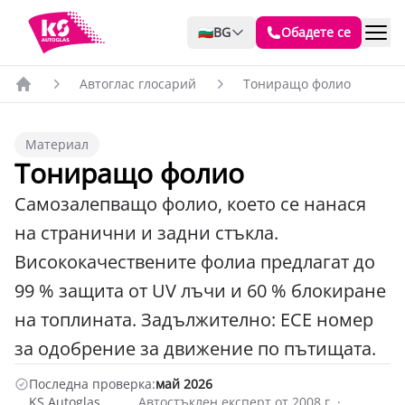
🇧🇬
BG
Обадете се
Автоглас глосарий
Тониращо фолио
Материал
Тониращо фолио
Самозалепващо фолио, което се нанася
на странични и задни стъкла.
Висококачествените фолиа предлагат до
99 % защита от UV лъчи и 60 % блокиране
на топлината. Задължително: ECE номер
за одобрение за движение по пътищата.
Последна проверка:
май 2026
KS Autoglas
Автостъклен експерт от 2008 г. ·