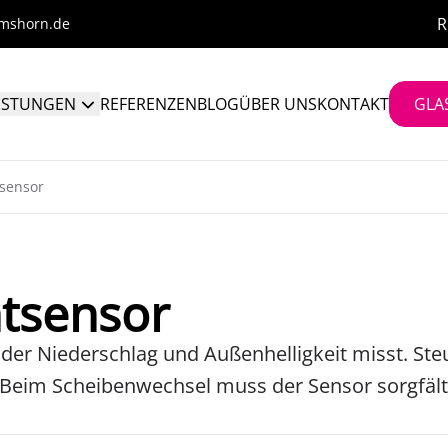
R
lmshorn.de
ISTUNGEN
REFERENZEN
BLOG
ÜBER UNS
KONTAKT
GLA
tsensor
htsensor
 der Niederschlag und Außenhelligkeit misst. St
Beim Scheibenwechsel muss der Sensor sorgfält