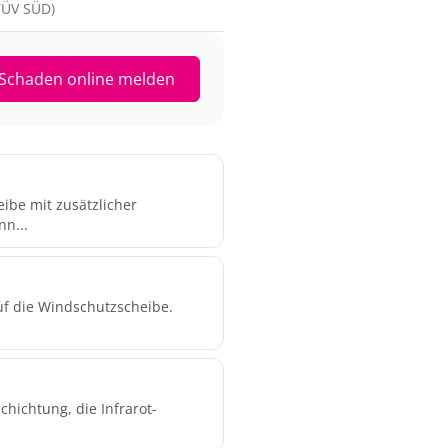
(TÜV SÜD)
Schaden online melden
ibe mit zusätzlicher
nn...
uf die Windschutzscheibe.
hichtung, die Infrarot-