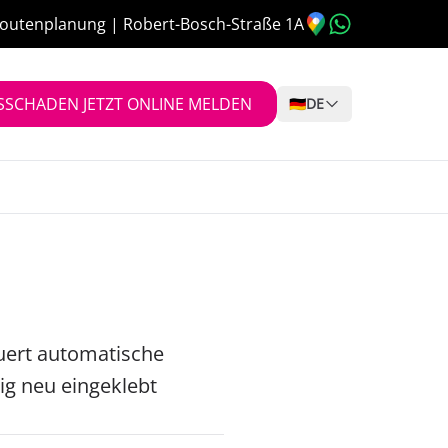
outenplanung | Robert-Bosch-Straße 1A
SSCHADEN JETZT ONLINE MELDEN
🇩🇪
DE
euert automatische
ig neu eingeklebt