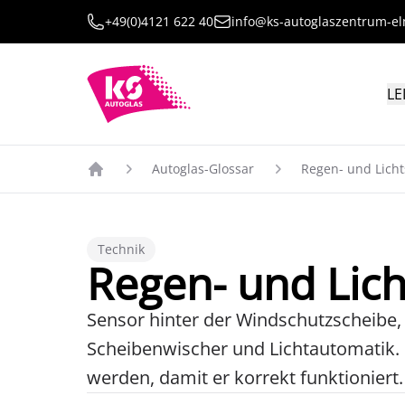
+49(0)4121 622 40
info@ks-autoglaszentrum-e
LE
Autoglas-Glossar
Regen- und Lich
Technik
Regen- und Lic
Sensor hinter der Windschutzscheibe,
Scheibenwischer und Lichtautomatik. 
werden, damit er korrekt funktioniert.