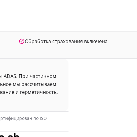
Обработка страхования включена
ры ADAS. При частичном
альное мы рассчитываем
ивание и герметичность,
сертифицирован по ISO