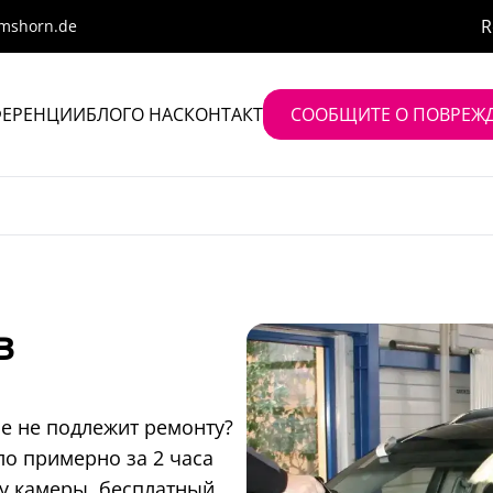
R
lmshorn.de
ФЕРЕНЦИИ
БЛОГ
О НАС
КОНТАКТ
СООБЩИТЕ О ПОВРЕЖД
в
е не подлежит ремонту?
о примерно за 2 часа
у камеры, бесплатный