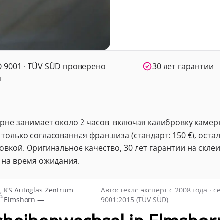
O 9001 · TÜV SÜD проверено
30 лет гарантии
я
орне занимает около 2 часов, включая калибровку каме
 только согласованная франшиза (стандарт: 150 €), ост
вкой. Оригинальное качество, 30 лет гарантии на скле
 на время ожидания.
KS Autoglas Zentrum
Автостекло-эксперт с 2008 года · 
Elmshorn —
9001:2015 (TÜV SÜD)