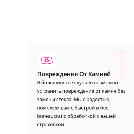
1
Повреждения От Камней
В большинстве случаев возможно
устранить повреждение от камня без
замены стекла. Мы с радостью
поможем вам с быстрой и бес
bureaucratic обработкой с вашей
страховкой.