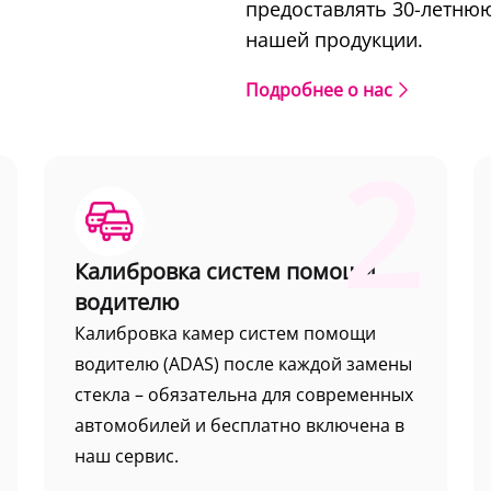
предоставлять 30-летню
нашей продукции.
Подробнее о нас
2
Калибровка систем помощи
водителю
Калибровка камер систем помощи
водителю (ADAS) после каждой замены
стекла – обязательна для современных
автомобилей и бесплатно включена в
наш сервис.