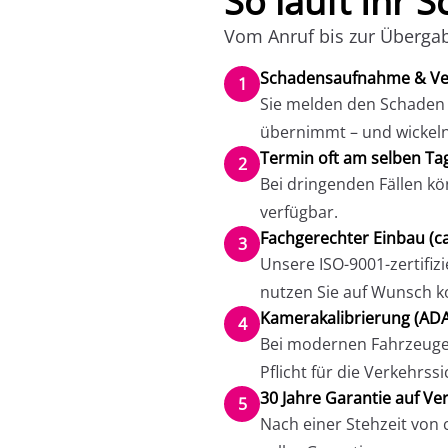
So läuft Ihr 
Vom Anruf bis zur Übergab
Schadensaufnahme & Ve
1
Sie melden den Schaden o
übernimmt – und wickeln
Termin oft am selben Ta
2
Bei dringenden Fällen k
verfügbar.
Fachgerechter Einbau (ca
3
Unsere ISO-9001-zertifiz
nutzen Sie auf Wunsch k
Kamerakalibrierung (AD
4
Bei modernen Fahrzeugen
Pflicht für die Verkehrss
30 Jahre Garantie auf Ve
5
Nach einer Stehzeit von 