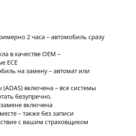
римерно 2 часа – автомобиль сразу
ла в качестве OEM –
е ECE
биль на замену – автомат или
 (ADAS) включена – все системы
тать безупречно.
 замене включена
месте – также без записи
ствие с вашим страховщиком