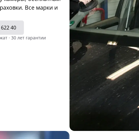
раховки. Все марки и
 622 40
кат · 30 лет гарантии