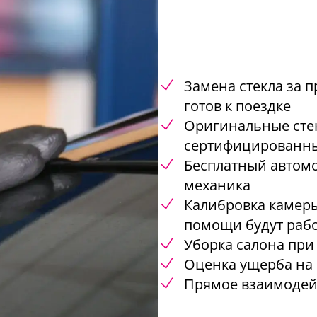
Замена стекла за п
готов к поездке
Оригинальные стек
сертифицированны
Бесплатный автомо
механика
Калибровка камеры
помощи будут рабо
Уборка салона при
Оценка ущерба на 
Прямое взаимодей