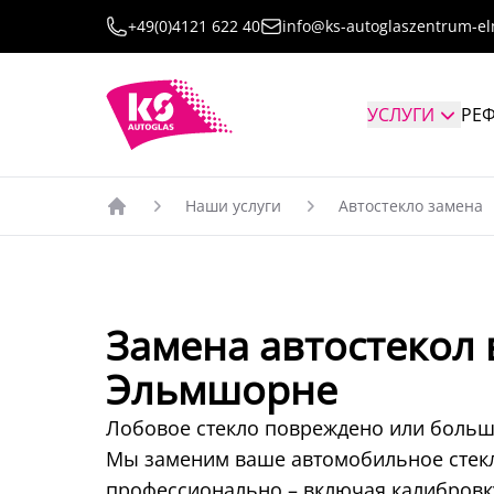
+49(0)4121 622 40
info@ks-autoglaszentrum-e
УСЛУГИ
РЕ
Наши услуги
Автостекло замена
Главная страница
Замена автостекол 
Эльмшорне
Лобовое стекло повреждено или больш
Мы заменим ваше автомобильное стекл
профессионально – включая калибровк