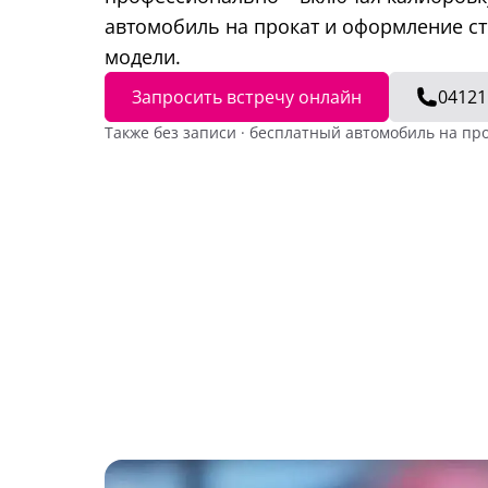
автомобиль на прокат и оформление ст
модели.
Запросить встречу онлайн
04121
Также без записи · бесплатный автомобиль на про