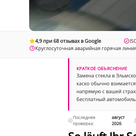
4,9 при 68 отзывах в Google
IS
Круглосуточная аварийная горячая лини
КРАТКОЕ ОБЪЯСНЕНИЕ
Замена стекла в Эльмсх
каско обычно взимается
напрямую с вашей страхо
бесплатный автомобиль
Последняя
август
·
проверка:
2026