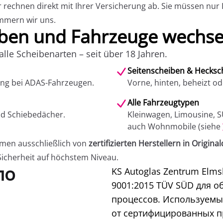
r rechnen direkt mit Ihrer Versicherung ab. Sie müssen nur
mmern wir uns.
ben und Fahrzeuge wechse
alle Scheibenarten – seit über 18 Jahren.
Seitenscheiben & Hecksc
ung bei ADAS-Fahrzeugen.
Vorne, hinten, beheizt od
Alle Fahrzeugtypen
d Schiebedächer.
Kleinwagen, Limousine, S
auch Wohnmobile (siehe
men ausschließlich von
zertifizierten Herstellern in Original
Sicherheit auf höchstem Niveau.
по
KS Autoglas Zentrum Elm
9001:2015 TÜV SÜD для о
процессов. Используемы
от сертифицированных п