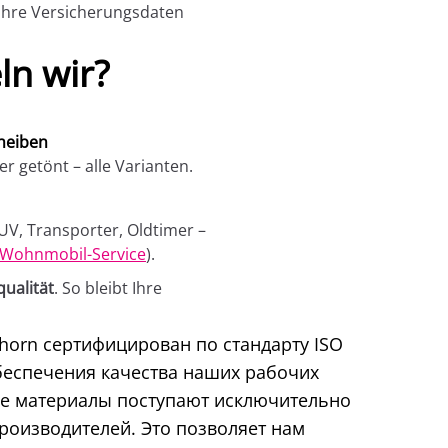
 Ihre Versicherungsdaten
ln wir?
heiben
er getönt – alle Varianten.
UV, Transporter, Oldtimer –
Wohnmobil-Service
).
qualität
. So bleibt Ihre
shorn сертифицирован по стандарту ISO
беспечения качества наших рабочих
е материалы поступают исключительно
роизводителей. Это позволяет нам