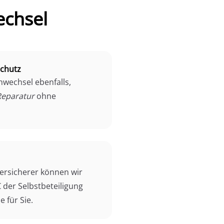
echsel
schutz
wechsel ebenfalls,
Reparatur
ohne
Versicherer können wir
€ der Selbstbeteiligung
e für Sie.