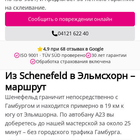
на склеивание.
Сообщить о повреждении онлайн
04121 622 40
4,9 при 68 отзывах в Google
ISO 9001 · TÜV SÜD проверено
30 лет гарантии
Обработка страхования включена
Из Schenefeld в Эльмсхорн –
маршрут
Шенефельд граничит непосредственно с
Гамбургом и находится примерно в 19 км к
югу от Эльмшорна. По автобану A23 вы
доберетесь до нашей мастерской за около 25
минут – без городского трафика Гамбурга.